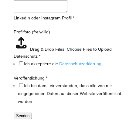
LinkedIn oder Instagram Profil
*
Name
Profilfoto (freiwillig)
Persönliche
(1-
Drag & Drop Files,
Choose Files to Upload
2
Datenschutz
*
Ich akzeptiere die
Datenschutzerklärung
Veröffentlichung
*
Ich bin damit einverstanden, dass alle von mir
eingegebenen Daten auf dieser Website veröffentlicht
werden
Senden